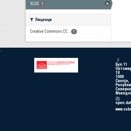
XLSX
1
Лиценци
Creative Commons CC...
1
a
Бул.11
Октомв
10
1000
Скопје,
Републи
Северна
Македо
open.da
www.sob