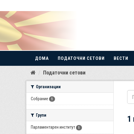
ДОМА
ПОДАТОЧНИ СЕТОВИ
ВЕСТИ
Прескокнете
Податочни сетови
до
содржина
Организации
Собрание
1
Групи
1
Парламентарен институт
1