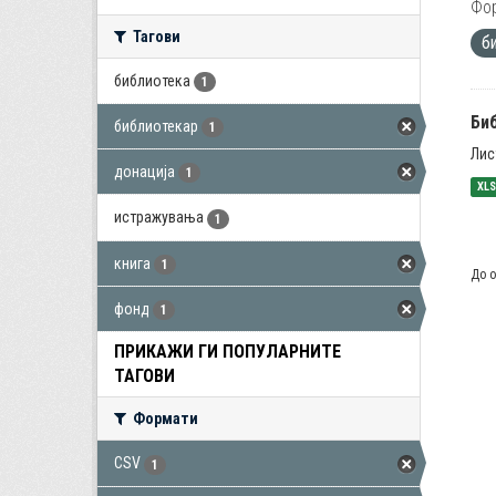
Фо
Тагови
б
библиотека
1
Би
библиотекар
1
Лис
донација
1
XL
истражувања
1
книга
1
До о
фонд
1
ПРИКАЖИ ГИ ПОПУЛАРНИТЕ
ТАГОВИ
Формати
CSV
1