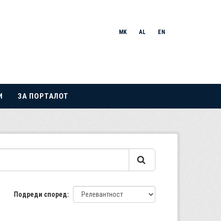
MK
AL
EN
И
ЗА ПОРТАЛОТ
Подреди според