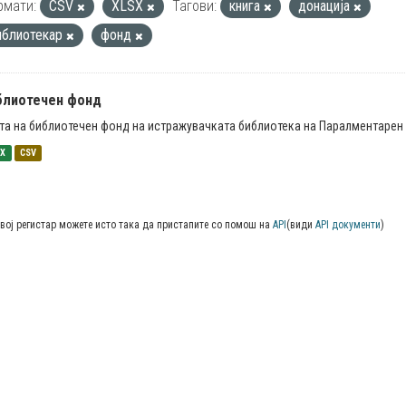
рмати:
CSV
XLSX
Тагови:
книга
донација
иблиотекар
фонд
блиотечен фонд
та на библиотечен фонд на истражувачката библиотека на Паралментарен 
SX
CSV
вој регистар можете исто така да пристапите со помош на
API
(види
API документи
)