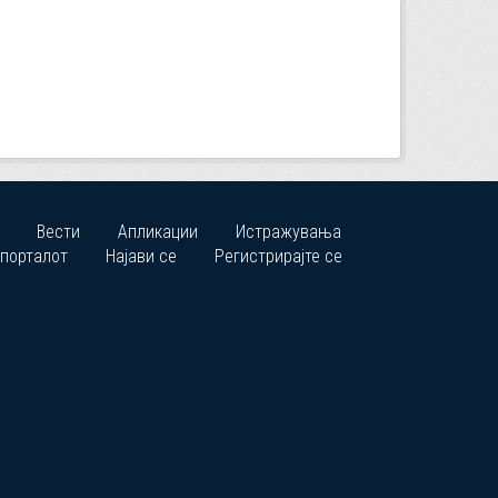
Вести
Апликации
Истражувања
 порталот
Најави се
Регистрирајте се