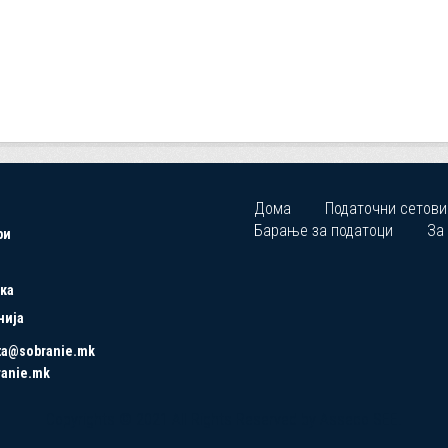
Дома
Податочни сетови
Барање за податоци
За
ри
ка
нија
ta@sobranie.mk
ranie.mk
Copyrights © 2021 All Rights Reserved by Asseco SEE.