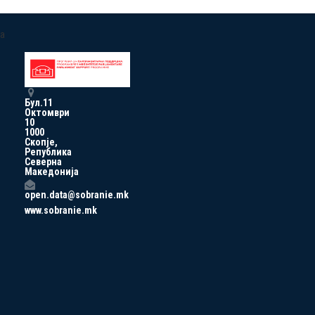
a
Бул.11
Октомври
10
1000
Скопје,
Република
Северна
Македонија
open.data@sobranie.mk
www.sobranie.mk