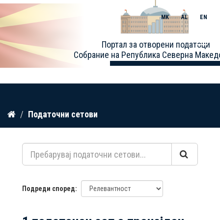
MK
AL
EN
Toggle
Портал за отворени податоци
naviga
Собрание на Република Северна Макед
Прескокнете
Податочни сетови
до
содржина
Подреди според