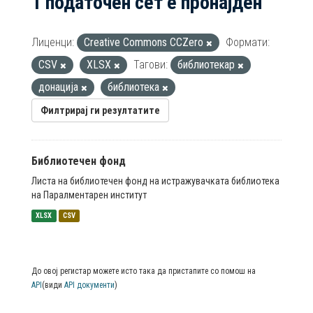
1 податочен сет е пронајден
Лиценци:
Creative Commons CCZero
Формати:
CSV
XLSX
Тагови:
библиотекар
донација
библиотека
Филтрирај ги резултатите
Библиотечен фонд
Листа на библиотечен фонд на истражувачката библиотека
на Паралментарен институт
XLSX
CSV
До овој регистар можете исто така да пристапите со помош на
API
(види
API документи
)