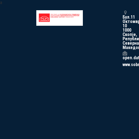
a
Бул.11
Октомв
10
1000
Скопје,
Републи
Северна
Македо
open.da
www.sob