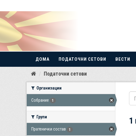
ДОМА
ПОДАТОЧНИ СЕТОВИ
ВЕСТИ
Прескокнете
Податочни сетови
до
содржина
Организации
Собрание
1
Групи
1
Пратенички состав
1