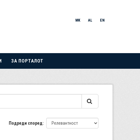
MK
AL
EN
И
ЗА ПОРТАЛОТ
Подреди според