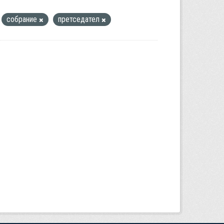
собрание
претседател