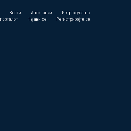
Вести
Апликации
Истражувања
 порталот
Најави се
Регистрирајте се