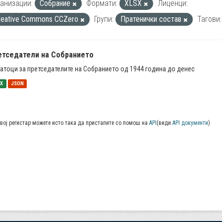
анизации:
Собрание
Формати:
XLSX
Лиценци:
reative Commons CCZero
Групи:
Пратенички состав
Тагови:
етседатели на Собранието
атоци за претседателите на Собранието од 1944 година до денес
SX
JSON
вој регистар можете исто така да пристапите со помош на
API
(види
API документи
)