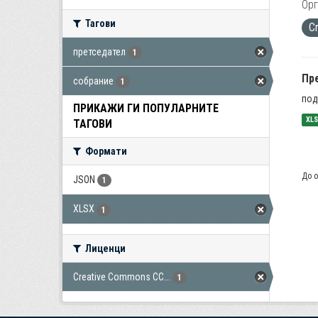
Орг
Тагови
C
претседател
1
Пр
собрание
1
под
ПРИКАЖИ ГИ ПОПУЛАРНИТЕ
XL
ТАГОВИ
Формати
До о
JSON
1
XLSX
1
Лиценци
Creative Commons CC...
1