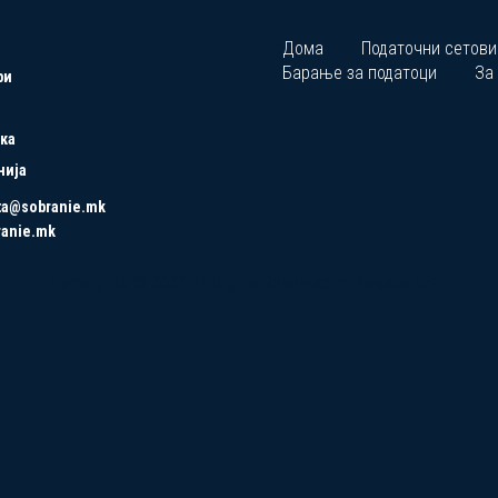
Дома
Податочни сетови
Барање за податоци
За
ри
ка
нија
ta@sobranie.mk
ranie.mk
Copyrights © 2021 All Rights Reserved by Asseco SEE.