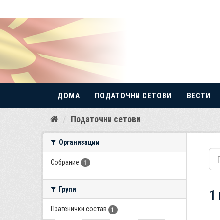
ДОМА
ПОДАТОЧНИ СЕТОВИ
ВЕСТИ
Прескокнете
Податочни сетови
до
содржина
Организации
Собрание
1
Групи
1
Пратенички состав
1