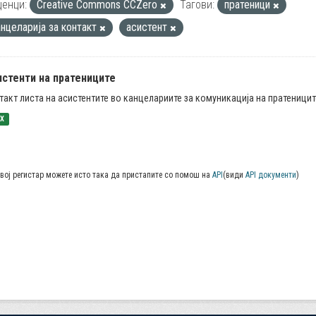
енци:
Creative Commons CCZero
Тагови:
пратеници
анцеларија за контакт
асистент
истенти на пратениците
такт листа на асистентите во канцелариите за комуникација на пратеницит
SX
вој регистар можете исто така да пристапите со помош на
API
(види
API документи
)