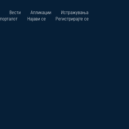
Вести
Апликации
Истражувања
 порталот
Најави се
Регистрирајте се