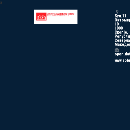
a
Бул.11
Октомв
10
1000
Скопје,
Републи
Северна
Македо
open.da
www.sob