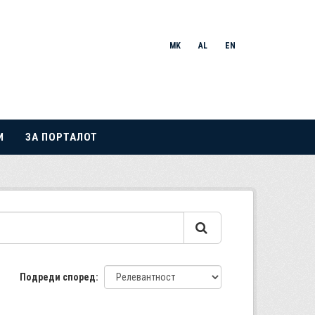
MK
AL
EN
И
ЗА ПОРТАЛОТ
Подреди според