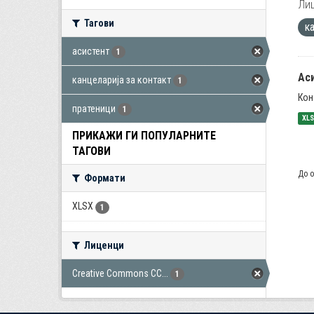
Лиц
Тагови
к
асистент
1
Ас
канцеларија за контакт
1
Кон
пратеници
1
XL
ПРИКАЖИ ГИ ПОПУЛАРНИТЕ
ТАГОВИ
До о
Формати
XLSX
1
Лиценци
Creative Commons CC...
1