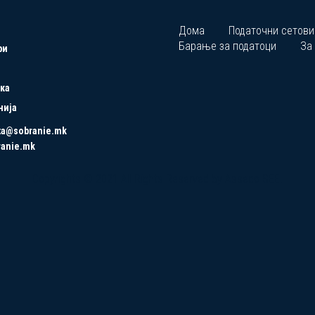
Дома
Податочни сетови
Барање за податоци
За
ри
ка
нија
ta@sobranie.mk
ranie.mk
Copyrights © 2021 All Rights Reserved by Asseco SEE.