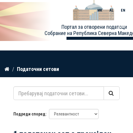
MK
AL
EN
Toggle
Портал за отворени податоци
naviga
Собрание на Република Северна Макед
Прескокнете
Податочни сетови
до
содржина
Подреди според