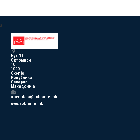
a
Бул.11
Октомври
10
1000
Скопје,
Република
Северна
Македонија
open.data@sobranie.mk
www.sobranie.mk