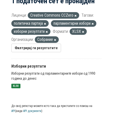
1 податочен сет е пронајден
Лиценци:
Creative Commons CCZero
Тагови:
политичка партија
парламентарни избори
изборни резултати
Формати:
XLSX
Организации:
Собрание
Филтрирај ги резултатите
Изборни резултати
Изборни резултати од парламентарните избори од 1990
година до денес
XLSX
До овој регистар можете исто така да пристапите со помош на
API
(види
API документи
)