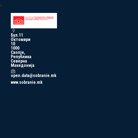
a
Бул.11
Октомври
10
1000
Скопје,
Република
Северна
Македонија
open.data@sobranie.mk
www.sobranie.mk