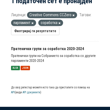
1 податочен сет е пронајден
Лиценци:
Creative Commons CCZero
Тагови:
парламент
соработка
Филтрирај ги резултатите
Пратенички групи за соработка 2020-2024
Пратенички групи на Собранието за соработка со другите
парламенти 2020-2024
XLSX
JSON
До овој регистар можете исто така да пристапите со помош на
API
(види
API документи
)