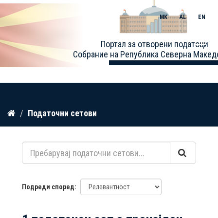
MK
AL
EN
Toggle
Портал за отворени податоци
naviga
Собрание на Република Северна Макед
Прескокнете
Податочни сетови
до
содржина
Подреди според