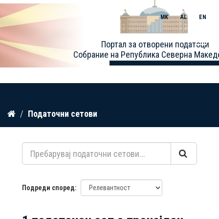
MK
AL
EN
Toggle
Портал за отворени податоци
naviga
Собрание на Република Северна Макед
Прескокнете
Податочни сетови
до
содржина
Подреди според