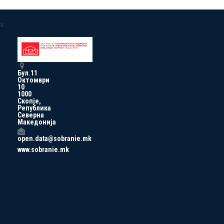
a
Бул.11
Октомври
10
1000
Скопје,
Република
Северна
Македонија
open.data@sobranie.mk
www.sobranie.mk