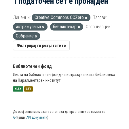
1 податочен сет е пронајден
Лиценци:
Creative Commons CCZero
Тагови:
истражувања
библиотекар
Организации:
Собрание
Филтрирај ги резултатите
Библиотечен фонд
Листа на библиотечен фонд на истражувачката библиотека
на Паралментарен институт
XLSX
CSV
До овој регистар можете исто така да пристапите со помош на
API
(види
API документи
)