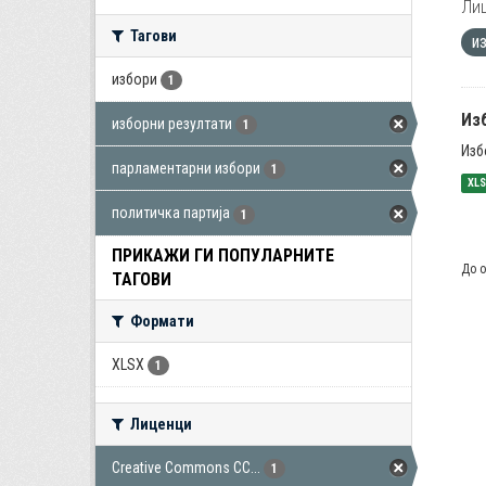
Лиц
Тагови
и
избори
1
Из
изборни резултати
1
Изб
парламентарни избори
1
XL
политичка партија
1
ПРИКАЖИ ГИ ПОПУЛАРНИТЕ
До о
ТАГОВИ
Формати
XLSX
1
Лиценци
Creative Commons CC...
1