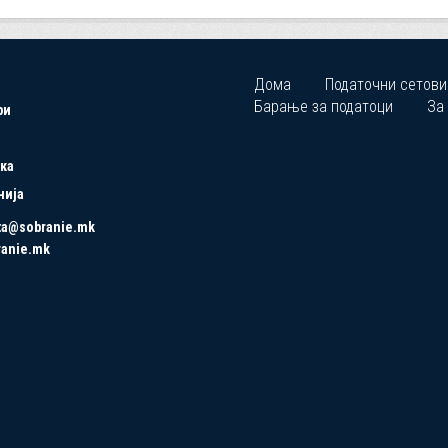
Дома
Податочни сетови
Барање за податоци
За
ри
ка
нија
ta@sobranie.mk
ranie.mk
Copyrights © 2021 All Rights Reserved by Asseco SEE.