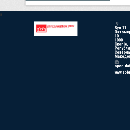
a
Бул.11
Октомв
10
1000
Скопје,
Републи
Северна
Македо
open.da
www.sob