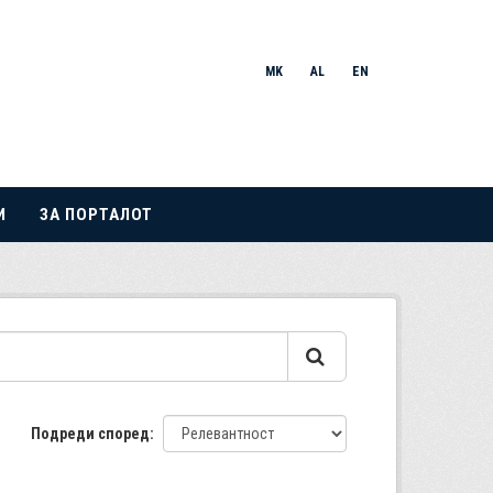
MK
AL
EN
И
ЗА ПОРТАЛОТ
Подреди според