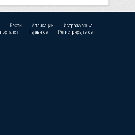
Вести
Апликации
Истражувања
 порталот
Најави се
Регистрирајте се