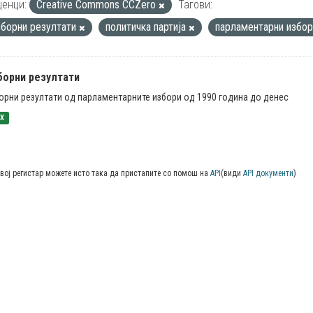
енци:
Creative Commons CCZero
Тагови:
зборни резултати
политичка партија
парламентарни избо
борни резултати
орни резултати од парламентарните избори од 1990 година до денес
SX
вој регистар можете исто така да пристапите со помош на
API
(види
API документи
)