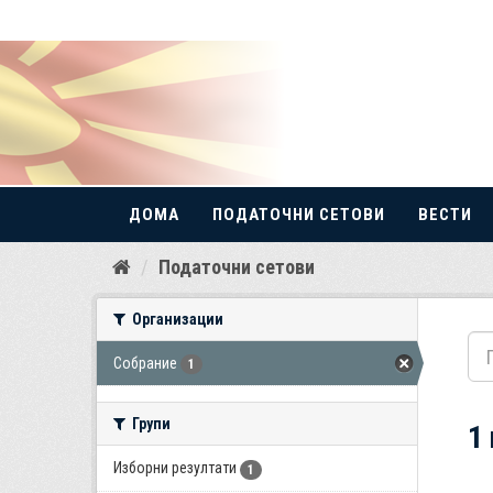
ДОМА
ПОДАТОЧНИ СЕТОВИ
ВЕСТИ
Прескокнете
Податочни сетови
до
содржина
Организации
Собрание
1
Групи
1
Изборни резултати
1