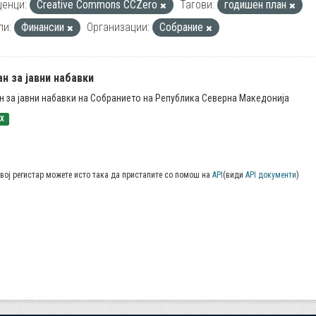
енци:
Creative Commons CCZero
Тагови:
годишен план
пи:
Финансии
Организации:
Собрание
н за јавни набавки
н за јавни набавки на Собранието на Република Северна Македонија
SX
вој регистар можете исто така да пристапите со помош на
API
(види
API документи
)