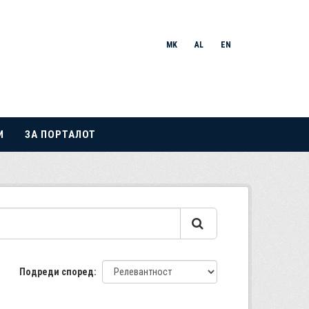
MK
AL
EN
И
ЗА ПОРТАЛОТ
Подреди според