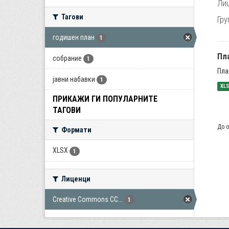
Лиц
Тагови
Гру
годишен план
1
Пла
собрание
1
Пла
јавни набавки
1
XL
ПРИКАЖИ ГИ ПОПУЛАРНИТЕ
ТАГОВИ
До о
Формати
XLSX
1
Лиценци
Creative Commons CC...
1