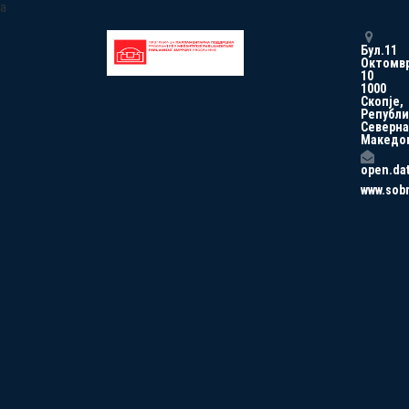
a
Бул.11
Октомв
10
1000
Скопје,
Републи
Северна
Македо
open.da
www.sob