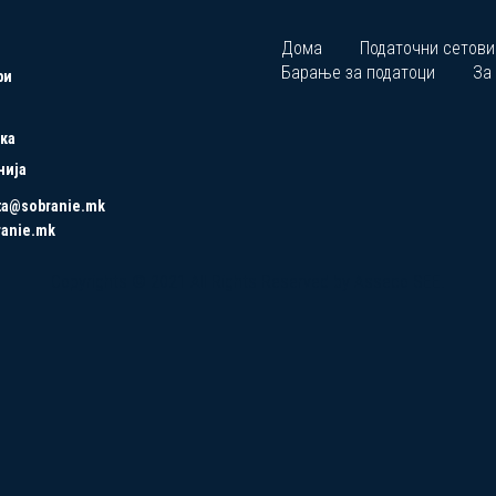
Дома
Податочни сетови
Барање за податоци
За
ри
ка
нија
ta@sobranie.mk
ranie.mk
Copyrights © 2021 All Rights Reserved by Asseco SEE.