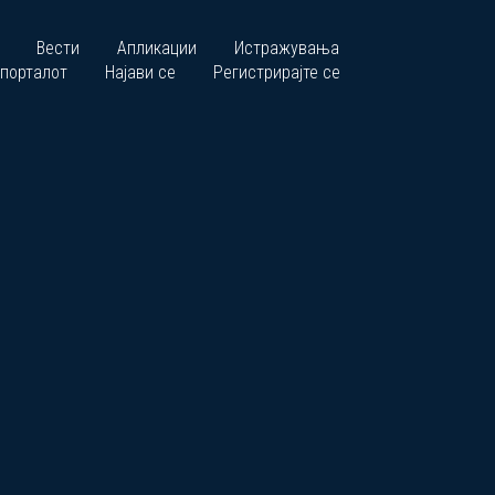
Вести
Апликации
Истражувања
 порталот
Најави се
Регистрирајте се