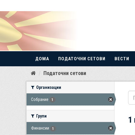
ДОМА
ПОДАТОЧНИ СЕТОВИ
ВЕСТИ
Прескокнете
Податочни сетови
до
содржина
Организации
Собрание
1
Групи
1
Финансии
1