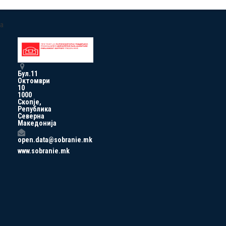
a
Бул.11
Октомври
10
1000
Скопје,
Република
Северна
Македонија
open.data@sobranie.mk
www.sobranie.mk