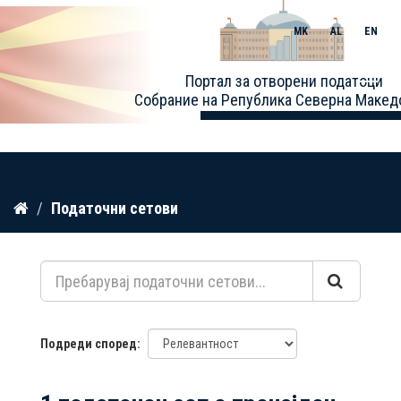
MK
AL
EN
Toggle
Портал за отворени податоци
naviga
Собрание на Република Северна Макед
Прескокнете
Податочни сетови
до
содржина
Подреди според