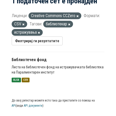
1 податочен сет е пронајден
Лиценци:
Creative Commons CCZero
Формати:
CSV
Тагови:
библиотекар
истражувања
Филтрирај ги резултатите
Библиотечен фонд
Листа на библиотечен фонд на истражувачката библиотека
на Паралментарен институт
XLSX
CSV
До овој регистар можете исто така да пристапите со помош на
API
(види
API документи
)