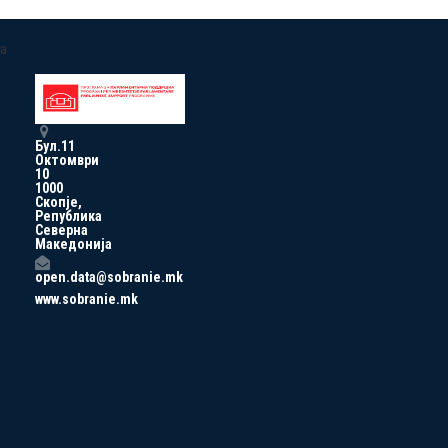
a
Бул.11
Октомври
10
1000
Скопје,
Република
Северна
Македонија
open.data@sobranie.mk
www.sobranie.mk