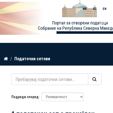
MK
AL
EN
Toggle
Портал за отворени податоци
naviga
Собрание на Република Северна Макед
Прескокнете
Податочни сетови
до
содржина
Подреди според