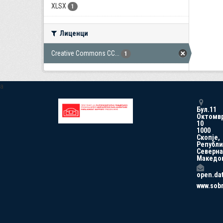
XLSX
1
Лиценци
Creative Commons CC...
1
a
Бул.11
Октомв
10
1000
Скопје,
Републи
Северна
Македо
open.da
www.sob