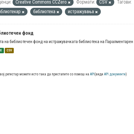
енци:
Creative Commons CCZero
Формати:
CSV
Тагови:
иблиотекар
библиотека
истражувања
блиотечен фонд
та на библиотечен фонд на истражувачката библиотека на Паралментарен 
SX
CSV
вој регистар можете исто така да пристапите со помош на
API
(види
API документи
)