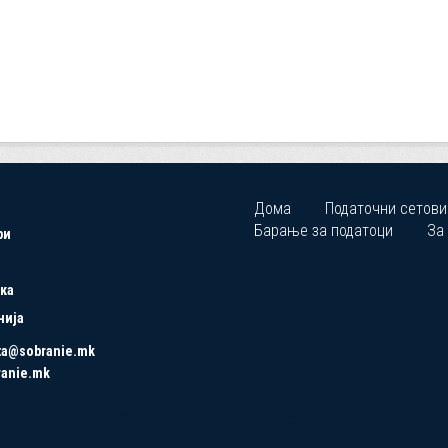
Дома
Податочни сетови
Барање за податоци
За
ри
ка
нија
ta@sobranie.mk
ranie.mk
Copyrights © 2021 All Rights Reserved by Asseco SEE.