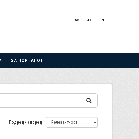
MK
AL
EN
И
ЗА ПОРТАЛОТ
Подреди според