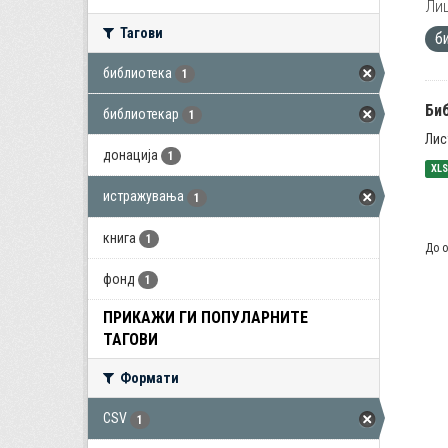
Лиц
Тагови
б
библиотека
1
Би
библиотекар
1
Лис
донација
1
XL
истражувања
1
книга
1
До о
фонд
1
ПРИКАЖИ ГИ ПОПУЛАРНИТЕ
ТАГОВИ
Формати
CSV
1