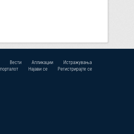
Вести
Апликации
Истражувања
 порталот
Најави се
Регистрирајте се