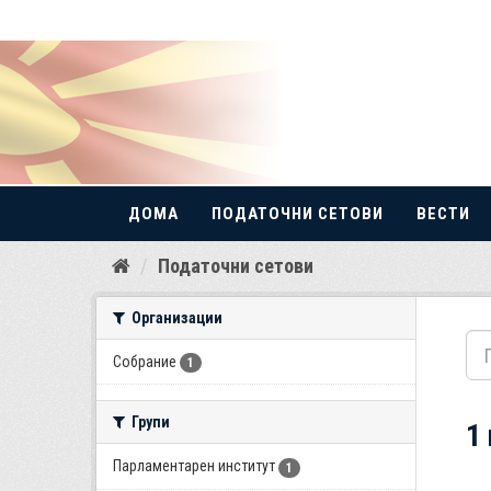
ДОМА
ПОДАТОЧНИ СЕТОВИ
ВЕСТИ
Прескокнете
Податочни сетови
до
содржина
Организации
Собрание
1
Групи
1
Парламентарен институт
1