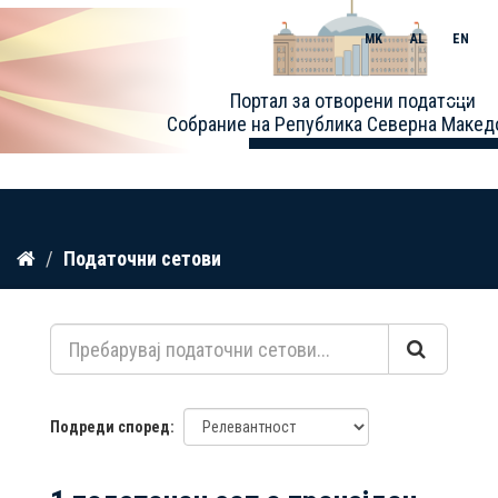
MK
AL
EN
Toggle
Портал за отворени податоци
naviga
Собрание на Република Северна Макед
Прескокнете
Податочни сетови
до
содржина
Подреди според