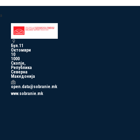
a
Бул.11
Октомври
10
1000
Скопје,
Република
Северна
Македонија
open.data@sobranie.mk
www.sobranie.mk