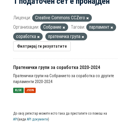
1 податочен сет е пронајден
Лиценци:
Creative Commons CCZero
Организации:
Собрание
Тагови:
парламент
соработка
пратеничка група
Филтрирај ги резултатите
Пратенички групи за соработка 2020-2024
Пратенички групи на Собранието за соработка со другите
парламенти 2020-2024
XLSX
JSON
До овој регистар можете исто така да пристапите со помош на
API
(види
API документи
)