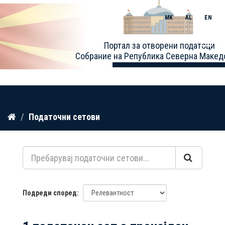
MK
AL
EN
Toggle
Портал за отворени податоци
naviga
Собрание на Република Северна Макед
Прескокнете
Податочни сетови
до
содржина
Подреди според