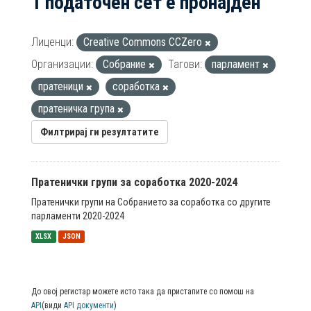
1 податочен сет е пронајден
Лиценци:
Creative Commons CCZero
Организации:
Собрание
Тагови:
парламент
пратеници
соработка
пратеничка група
Филтрирај ги резултатите
Пратенички групи за соработка 2020-2024
Пратенички групи на Собранието за соработка со другите
парламенти 2020-2024
XLSX
JSON
До овој регистар можете исто така да пристапите со помош на
API
(види
API документи
)