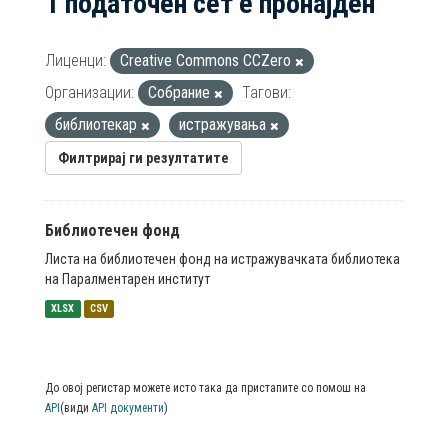
1 податочен сет е пронајден
Лиценци:
Creative Commons CCZero
Организации:
Собрание
Тагови:
библиотекар
истражувања
Филтрирај ги резултатите
Библиотечен фонд
Листа на библиотечен фонд на истражувачката библиотека
на Паралментарен институт
XLSX
CSV
До овој регистар можете исто така да пристапите со помош на
API
(види
API документи
)