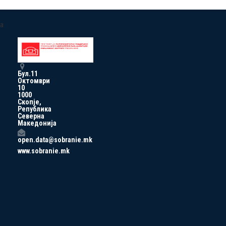
a
Бул.11
Октомври
10
1000
Скопје,
Република
Северна
Македонија
open.data@sobranie.mk
www.sobranie.mk