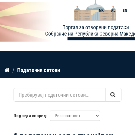
MK
AL
EN
Toggle
Портал за отворени податоци
naviga
Собрание на Република Северна Макед
Прескокнете
Податочни сетови
до
содржина
Подреди според