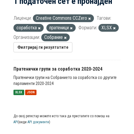
1 податочен сет е пронајден
Лиценци:
Creative Commons CCZero
Тагови:
соработка
пратеници
Формати:
XLSX
Организации:
Собрание
Филтрирај ги резултатите
Пратенички групи за соработка 2020-2024
Пратенички групи на Собранието за соработка со другите
парламенти 2020-2024
XLSX
JSON
До овој регистар можете исто така да пристапите со помош на
API
(види
API документи
)