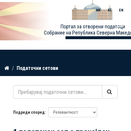
MK
AL
EN
Toggle
Портал за отворени податоци
naviga
Собрание на Република Северна Макед
Прескокнете
Податочни сетови
до
содржина
Подреди според