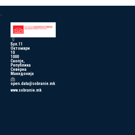
a
Бул.11
Октомври
10
1000
Скопје,
Република
Северна
Македонија
open.data@sobranie.mk
www.sobranie.mk