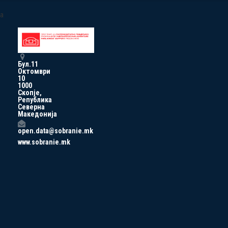
a
Бул.11
Октомври
10
1000
Скопје,
Република
Северна
Македонија
open.data@sobranie.mk
www.sobranie.mk