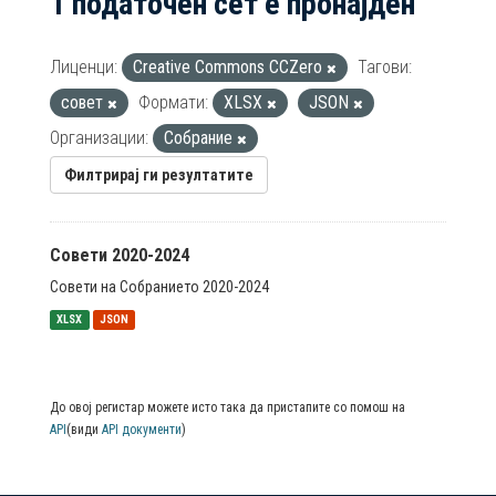
1 податочен сет е пронајден
Лиценци:
Creative Commons CCZero
Тагови:
совет
Формати:
XLSX
JSON
Организации:
Собрание
Филтрирај ги резултатите
Совети 2020-2024
Совети на Собранието 2020-2024
XLSX
JSON
До овој регистар можете исто така да пристапите со помош на
API
(види
API документи
)