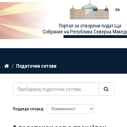
MK
AL
EN
Toggle
Портал за отворени податоци
naviga
Собрание на Република Северна Макед
Прескокнете
Податочни сетови
до
содржина
Подреди според