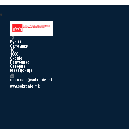
a
Бул.11
Октомври
10
1000
Скопје,
Република
Северна
Македонија
open.data@sobranie.mk
www.sobranie.mk