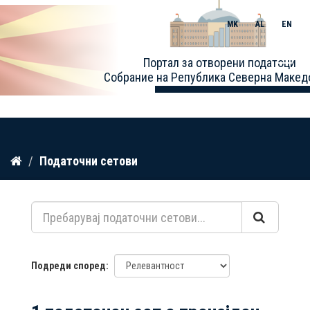
MK
AL
EN
Toggle
Портал за отворени податоци
naviga
Собрание на Република Северна Макед
Прескокнете
Податочни сетови
до
содржина
Подреди според