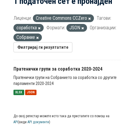
1 податочен сет е пронајден
Лиценци:
Creative Commons CCZero
Тагови:
соработка
Формати:
JSON
Организации:
Собрание
Филтрирај ги резултатите
Пратенички групи за соработка 2020-2024
Пратенички групи на Собранието за соработка со другите
парламенти 2020-2024
XLSX
JSON
До овој регистар можете исто така да пристапите со помош на
API
(види
API документи
)