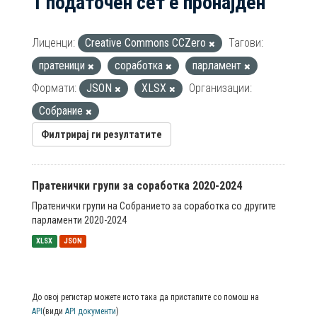
1 податочен сет е пронајден
Лиценци:
Creative Commons CCZero
Тагови:
пратеници
соработка
парламент
Формати:
JSON
XLSX
Организации:
Собрание
Филтрирај ги резултатите
Пратенички групи за соработка 2020-2024
Пратенички групи на Собранието за соработка со другите
парламенти 2020-2024
XLSX
JSON
До овој регистар можете исто така да пристапите со помош на
API
(види
API документи
)