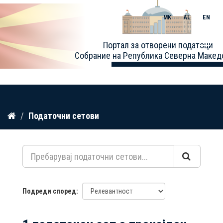
MK
AL
EN
Toggle
Портал за отворени податоци
naviga
Собрание на Република Северна Макед
Прескокнете
Податочни сетови
до
содржина
Подреди според