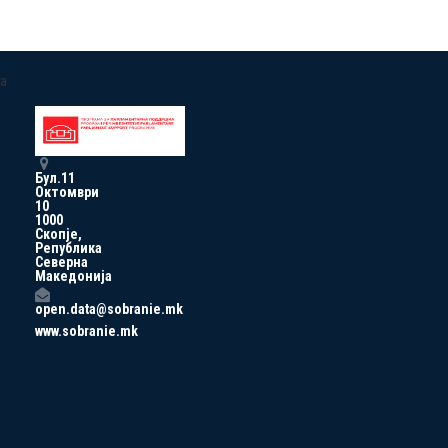
a
Бул.11
Октомври
10
1000
Скопје,
Република
Северна
Македонија
open.data@sobranie.mk
www.sobranie.mk