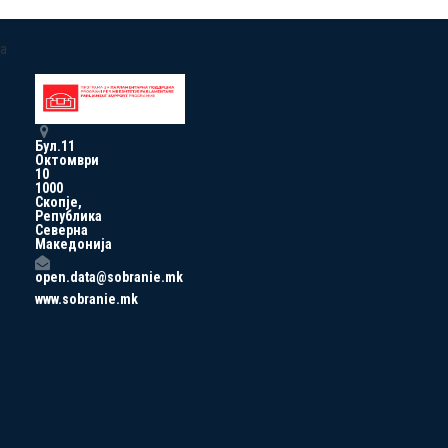
a
Бул.11
Октомври
10
1000
Скопје,
Република
Северна
Македонија
open.data@sobranie.mk
www.sobranie.mk