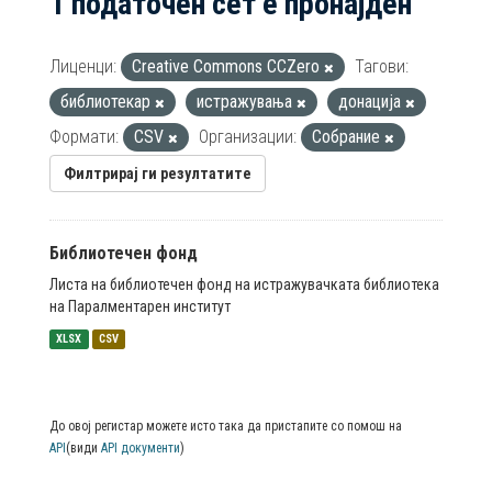
1 податочен сет е пронајден
Лиценци:
Creative Commons CCZero
Тагови:
библиотекар
истражувања
донација
Формати:
CSV
Организации:
Собрание
Филтрирај ги резултатите
Библиотечен фонд
Листа на библиотечен фонд на истражувачката библиотека
на Паралментарен институт
XLSX
CSV
До овој регистар можете исто така да пристапите со помош на
API
(види
API документи
)