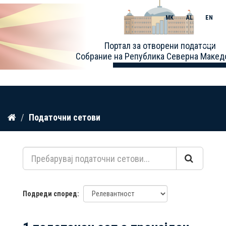
MK
AL
EN
Toggle
Портал за отворени податоци
naviga
Собрание на Република Северна Макед
Прескокнете
Податочни сетови
до
содржина
Подреди според