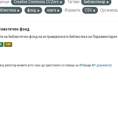
енци:
Creative Commons CCZero
Тагови:
библиотекар
иблиотека
фонд
книга
Формати:
CSV
Организац
блиотечен фонд
та на библиотечен фонд на истражувачката библиотека на Паралментарен 
SX
CSV
вој регистар можете исто така да пристапите со помош на
API
(види
API документи
)