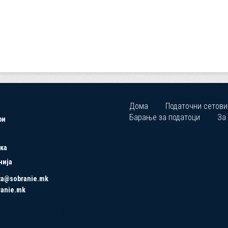
Дома
Податочни сетови
Барање за податоци
За
ри
ка
нија
ta@sobranie.mk
ranie.mk
Copyrights © 2021 All Rights Reserved by Asseco SEE.