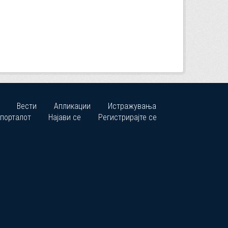
Вести
Апликации
Истражувања
 порталот
Најави се
Регистрирајте се