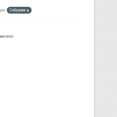
ии:
Собрание
институт