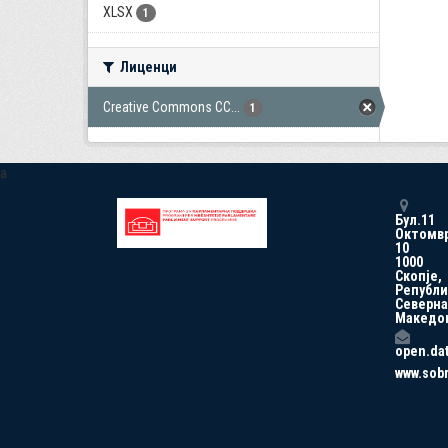
XLSX
1
Лиценци
Creative Commons CC...
1
a
Бул.11
Октомв
10
1000
Скопје,
Републи
Северна
Македо
open.da
www.sob