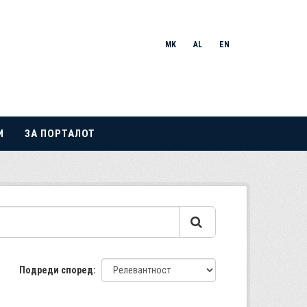
MK
AL
EN
И
ЗА ПОРТАЛОТ
Подреди според