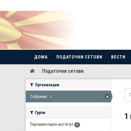
ДОМА
ПОДАТОЧНИ СЕТОВИ
ВЕСТИ
Прескокнете
Податочни сетови
до
содржина
Организации
Собрание
1
Групи
1
Парламентарен институт
1