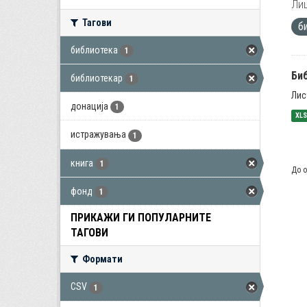
Лиц
Тагови
б
библиотека
1
Би
библиотекар
1
Лис
донација
1
XL
истражувања
1
книга
1
До о
фонд
1
ПРИКАЖИ ГИ ПОПУЛАРНИТЕ
ТАГОВИ
Формати
CSV
1