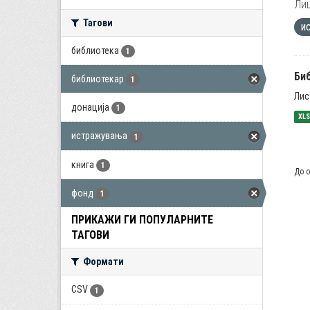
Лиц
Тагови
и
библиотека
1
Би
библиотекар
1
Лис
донација
1
XL
истражувања
1
книга
1
До о
фонд
1
ПРИКАЖИ ГИ ПОПУЛАРНИТЕ
ТАГОВИ
Формати
CSV
1