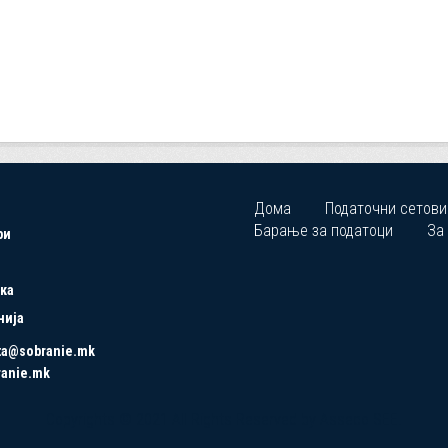
Дома
Податочни сетови
Барање за податоци
За
ри
ка
нија
ta@sobranie.mk
ranie.mk
Copyrights © 2021 All Rights Reserved by Asseco SEE.