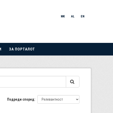
MK
AL
EN
И
ЗА ПОРТАЛОТ
Подреди според