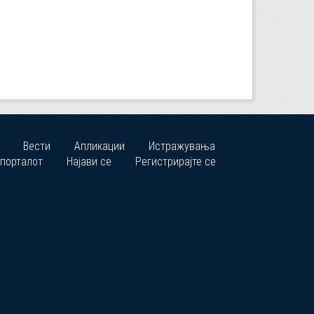
Вести
Апликации
Истражувања
 порталот
Најави се
Регистрирајте се