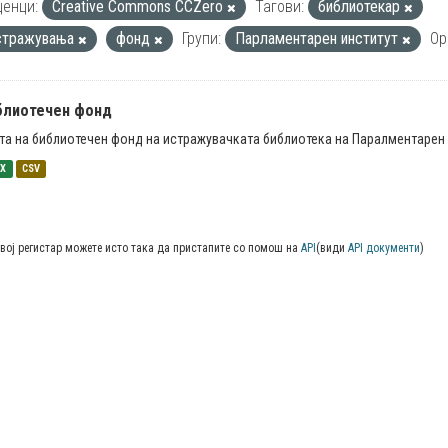
енци:
Creative Commons CCZero
Тагови:
библиотекар
стражувања
фонд
Групи:
Парламентарен институт
Ор
блиотечен фонд
та на библиотечен фонд на истражувачката библиотека на Паралментарен 
SX
CSV
вој регистар можете исто така да пристапите со помош на
API
(види
API документи
)