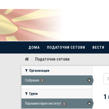
ДОМА
ПОДАТОЧНИ СЕТОВИ
ВЕСТИ
Прескокнете
Податочни сетови
до
содржина
Организации
Собрание
1
Групи
1
Парламентарен институт
1