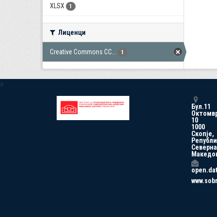
XLSX
1
Лиценци
Creative Commons CC...
1
a
Бул.11
Октомв
10
1000
Скопје,
Републи
Северна
Македо
open.da
www.sob