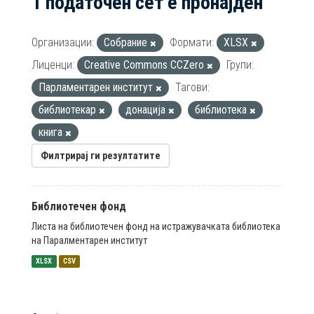
1 податочен сет е пронајден
Организации:
Собрание
Формати:
XLSX
Лиценци:
Creative Commons CCZero
Групи:
Парламентарен институт
Тагови:
библиотекар
донација
библиотека
книга
Филтрирај ги резултатите
Библиотечен фонд
Листа на библиотечен фонд на истражувачката библиотека
на Паралментарен институт
XLSX
CSV