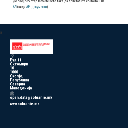
До овој регистар можете исто така да пристапите со помош на
API
(види
API документи
)
a
Бул.11
Октомври
10
1000
Скопје,
Република
Северна
Македонија
open.data@sobranie.mk
www.sobranie.mk