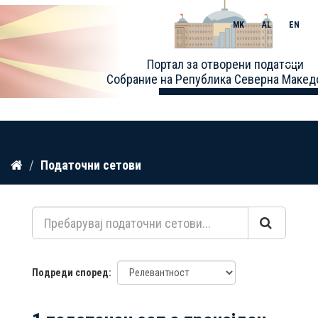
MK
AL
EN
Toggle
Портал за отворени податоци
naviga
Собрание на Република Северна Макед
Прескокнете
Податочни сетови
до
содржина
Подреди според