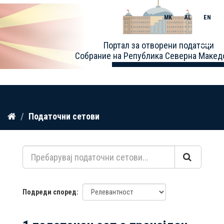
MK
AL
EN
Toggle
Портал за отворени податоци
naviga
Собрание на Република Северна Макед
Прескокнете
Податочни сетови
до
содржина
Подреди според