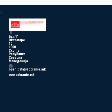
a
Бул.11
Октомври
10
1000
Скопје,
Република
Северна
Македонија
open.data@sobranie.mk
www.sobranie.mk