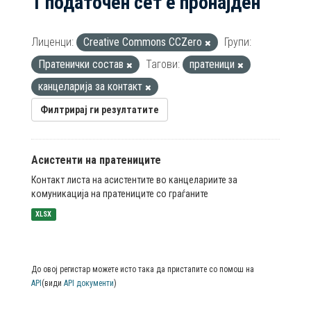
1 податочен сет е пронајден
Лиценци:
Creative Commons CCZero
Групи:
Пратенички состав
Тагови:
пратеници
канцеларија за контакт
Филтрирај ги резултатите
Асистенти на пратениците
Контакт листа на асистентите во канцелариите за
комуникација на пратениците со граѓаните
XLSX
До овој регистар можете исто така да пристапите со помош на
API
(види
API документи
)