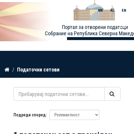
MK
AL
EN
Toggle
Портал за отворени податоци
naviga
Собрание на Република Северна Макед
Прескокнете
Податочни сетови
до
содржина
Подреди според