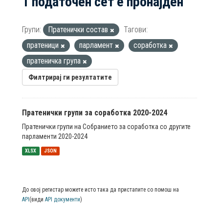
1 податочен сет е пронајден
Групи:
Пратенички состав
Тагови:
пратеници
парламент
соработка
пратеничка група
Филтрирај ги резултатите
Пратенички групи за соработка 2020-2024
Пратенички групи на Собранието за соработка со другите
парламенти 2020-2024
XLSX
JSON
До овој регистар можете исто така да пристапите со помош на
API
(види
API документи
)