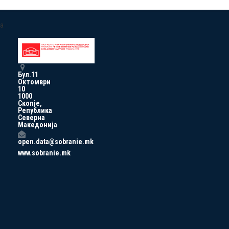
a
Бул.11
Октомври
10
1000
Скопје,
Република
Северна
Македонија
open.data@sobranie.mk
www.sobranie.mk