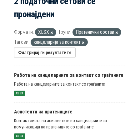
2 податочни сетови се
пронајдени
Формати:
XLSX
Групи:
Пратенички состав
Тагови:
канцеларија за контакт
Филтрирај ги резултатите
Работа на канцелариите за контакт со граѓаните
Работа на канцелариите за контакт со граѓаните
XLSX
Асистенти на пратениците
Контакт листа на асистентите во канцелариите за
комуникација на пратениците со граѓаните
XLSX