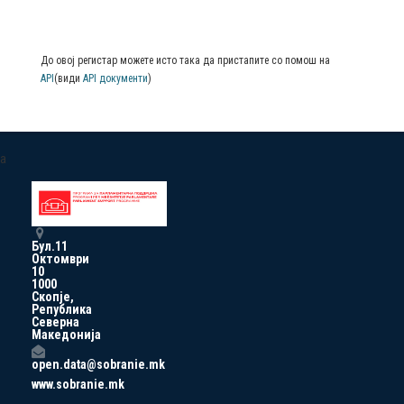
До овој регистар можете исто така да пристапите со помош на
API
(види
API документи
)
a
Бул.11
Октомври
10
1000
Скопје,
Република
Северна
Македонија
open.data@sobranie.mk
www.sobranie.mk