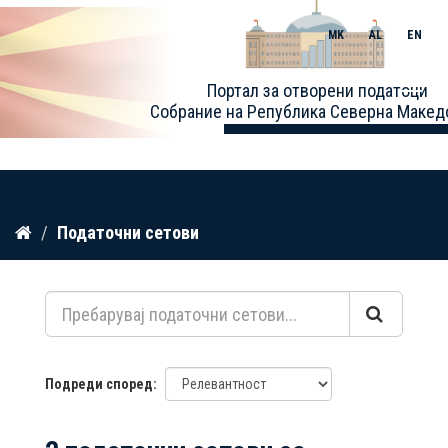
MK
AL
EN
Toggle
Портал за отворени податоци
naviga
Собрание на Република Северна Макед
Прескокнете
Податочни сетови
до
содржина
Подреди според