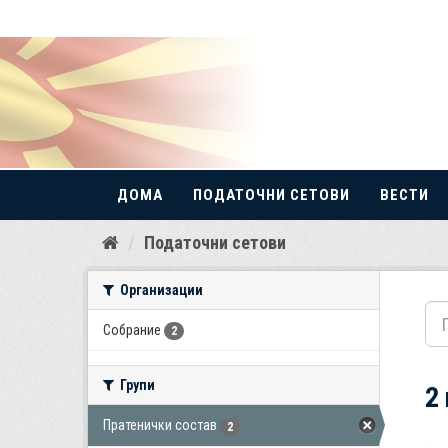
ДОМА
ПОДАТОЧНИ СЕТОВИ
ВЕСТИ
Прескокнете
Податочни сетови
до
содржина
Организации
Собрание
2
Групи
2
Пратенички состав
2