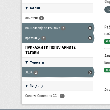
Фо
Тагови
п
асистент
2
Раб
канцеларија за контакт
2
Раб
пратеници
2
XL
ПРИКАЖИ ГИ ПОПУЛАРНИТЕ
ТАГОВИ
Ас
Формати
Кон
XL
XLSX
2
Лиценци
До о
Creative Commons CC...
1