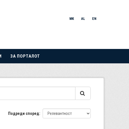
MK
AL
EN
И
ЗА ПОРТАЛОТ
Подреди според