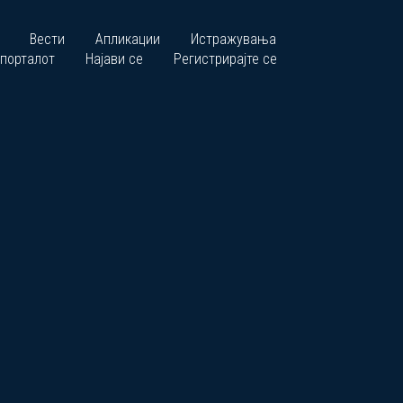
Вести
Апликации
Истражувања
 порталот
Најави се
Регистрирајте се