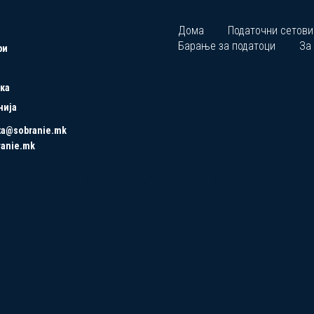
Дома
Податочни сетови
Барање за податоци
За
ри
ка
нија
ta@sobranie.mk
ranie.mk
Copyrights © 2021 All Rights Reserved by Asseco SEE.