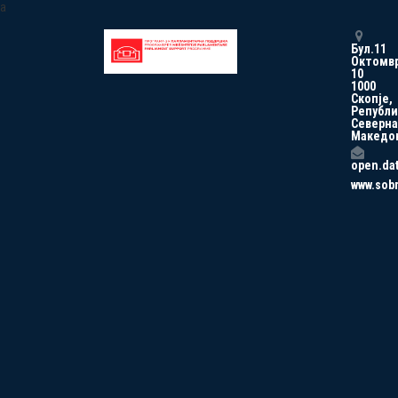
a
Бул.11
Октомв
10
1000
Скопје,
Републи
Северна
Македо
open.da
www.sob