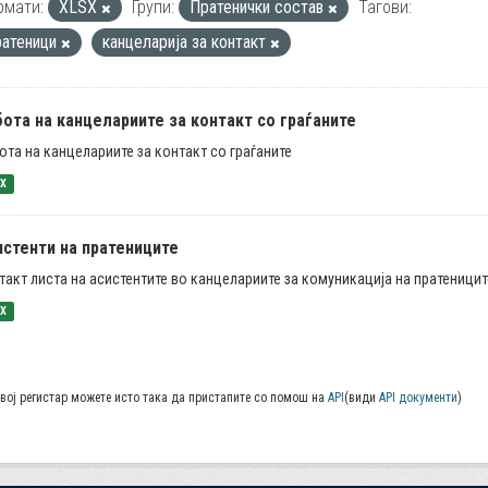
рмати:
XLSX
Групи:
Пратенички состав
Тагови:
ратеници
канцеларија за контакт
ота на канцелариите за контакт со граѓаните
ота на канцелариите за контакт со граѓаните
SX
истенти на пратениците
такт листа на асистентите во канцелариите за комуникација на пратеницит
SX
вој регистар можете исто така да пристапите со помош на
API
(види
API документи
)