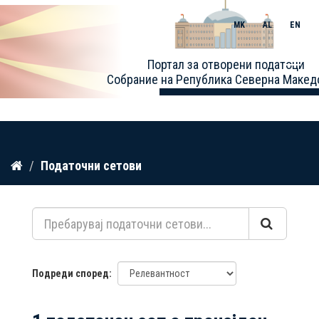
MK
AL
EN
Toggle
Портал за отворени податоци
naviga
Собрание на Република Северна Макед
Прескокнете
Податочни сетови
до
содржина
Подреди според