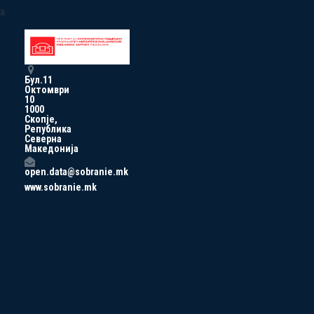
a
Бул.11
Октомври
10
1000
Скопје,
Република
Северна
Македонија
open.data@sobranie.mk
www.sobranie.mk