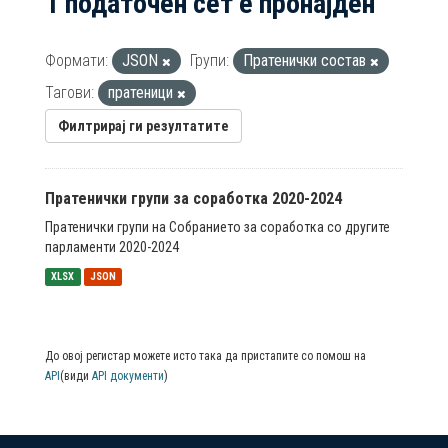
1 податочен сет е пронајден
Формати:
JSON
Групи:
Пратенички состав
Тагови:
пратеници
Филтрирај ги резултатите
Пратенички групи за соработка 2020-2024
Пратенички групи на Собранието за соработка со другите
парламенти 2020-2024
XLSX
JSON
До овој регистар можете исто така да пристапите со помош на
API
(види
API документи
)