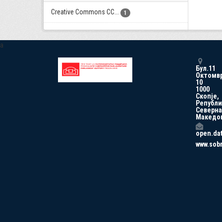
Creative Commons CC...
1
a
Бул.11
Октомв
10
1000
Скопје,
Републи
Северна
Македо
open.da
www.sob