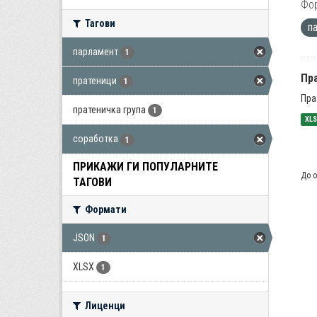
Фо
Тагови
п
парламент
1
Пра
пратеници
1
Пра
пратеничка група
1
XL
соработка
1
ПРИКАЖИ ГИ ПОПУЛАРНИТЕ
До о
ТАГОВИ
Формати
JSON
1
XLSX
1
Лиценци