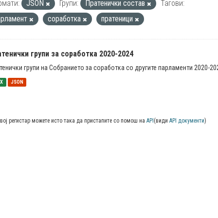
рмати:
JSON
Групи:
Пратенички состав
Тагови:
арламент
соработка
пратеници
тенички групи за соработка 2020-2024
тенички групи на Собранието за соработка со другите парламенти 2020-20
SX
JSON
вој регистар можете исто така да пристапите со помош на
API
(види
API документи
)