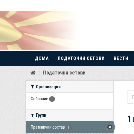
ДОМА
ПОДАТОЧНИ СЕТОВИ
ВЕСТИ
Прескокнете
Податочни сетови
до
содржина
Организации
Собрание
1
Групи
1
Пратенички состав
1