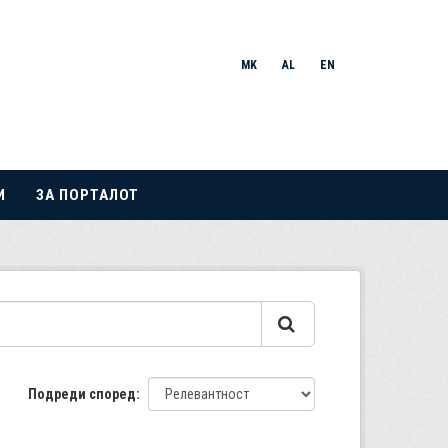
MK
AL
EN
И
ЗА ПОРТАЛОТ
Подреди според