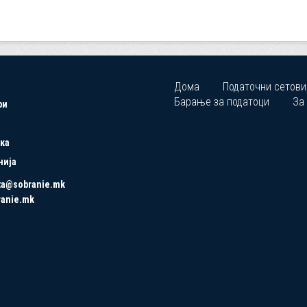
Дома
Податочни сетови
Барање за податоци
За
ри
ка
нија
ta@sobranie.mk
ranie.mk
Copyrights © 2021 All Rights Reserved by Asseco SEE.