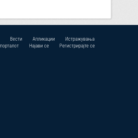
Вести
Апликации
Истражувања
 порталот
Најави се
Регистрирајте се