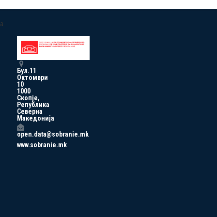
a
Бул.11
Октомври
10
1000
Скопје,
Република
Северна
Македонија
open.data@sobranie.mk
www.sobranie.mk