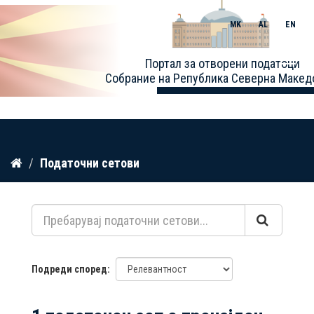
MK
AL
EN
Toggle
Портал за отворени податоци
naviga
Собрание на Република Северна Макед
Прескокнете
Податочни сетови
до
содржина
Подреди според