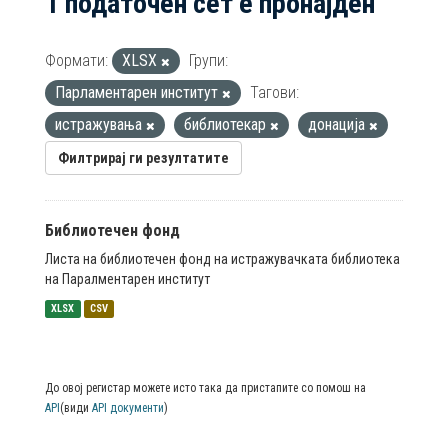
1 податочен сет е пронајден
Формати:
XLSX
Групи:
Парламентарен институт
Тагови:
истражувања
библиотекар
донација
Филтрирај ги резултатите
Библиотечен фонд
Листа на библиотечен фонд на истражувачката библиотека
на Паралментарен институт
XLSX
CSV
До овој регистар можете исто така да пристапите со помош на
API
(види
API документи
)