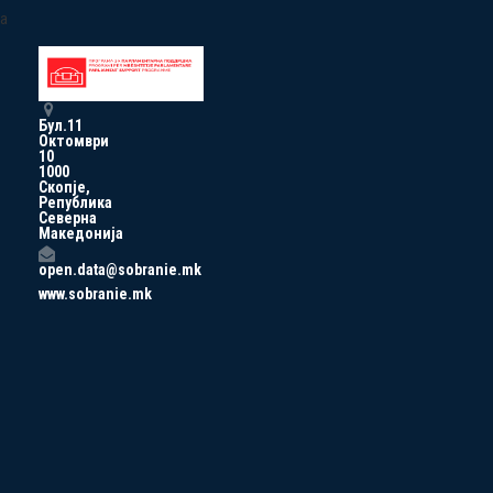
a
Бул.11
Октомври
10
1000
Скопје,
Република
Северна
Македонија
open.data@sobranie.mk
www.sobranie.mk