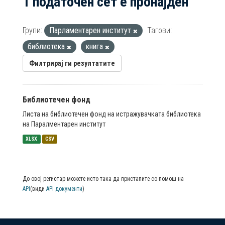
1 податочен сет е пронајден
Групи:
Парламентарен институт
Тагови:
библиотека
книга
Филтрирај ги резултатите
Библиотечен фонд
Листа на библиотечен фонд на истражувачката библиотека
на Паралментарен институт
XLSX
CSV
До овој регистар можете исто така да пристапите со помош на
API
(види
API документи
)