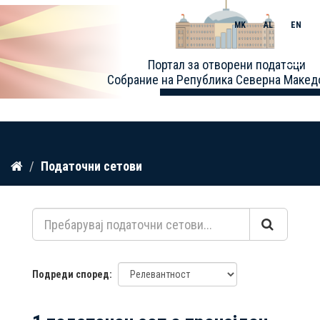
MK
AL
EN
Toggle
Портал за отворени податоци
naviga
Собрание на Република Северна Макед
Прескокнете
Податочни сетови
до
содржина
Подреди според