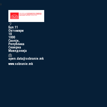
a
Бул.11
Октомври
10
1000
Скопје,
Република
Северна
Македонија
open.data@sobranie.mk
www.sobranie.mk