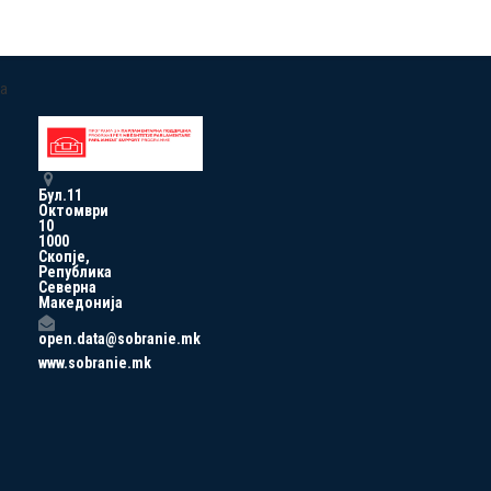
a
Бул.11
Октомври
10
1000
Скопје,
Република
Северна
Македонија
open.data@sobranie.mk
www.sobranie.mk