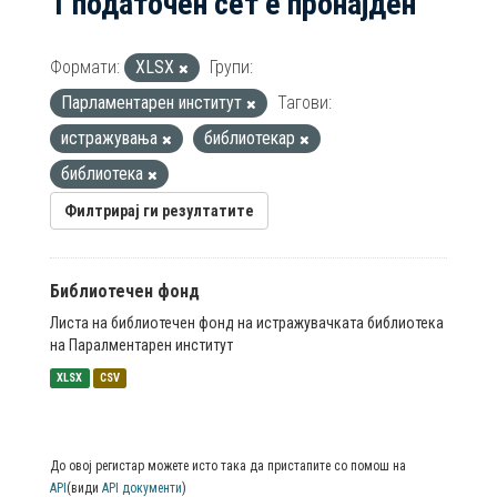
1 податочен сет е пронајден
Формати:
XLSX
Групи:
Парламентарен институт
Тагови:
истражувања
библиотекар
библиотека
Филтрирај ги резултатите
Библиотечен фонд
Листа на библиотечен фонд на истражувачката библиотека
на Паралментарен институт
XLSX
CSV
До овој регистар можете исто така да пристапите со помош на
API
(види
API документи
)