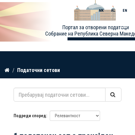
MK
AL
EN
Toggle
Портал за отворени податоци
naviga
Собрание на Република Северна Макед
Прескокнете
Податочни сетови
до
содржина
Подреди според