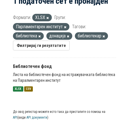
1 податочен сет е пронајден
Формати:
XLSX
Групи:
Парламентарен институт
Тагови:
библиотека
донација
библиотекар
Филтрирај ги резултатите
Библиотечен фонд
Листа на библиотечен фонд на истражувачката библиотека
на Паралментарен институт
XLSX
CSV
До овој регистар можете исто така да пристапите со помош на
API
(види
API документи
)