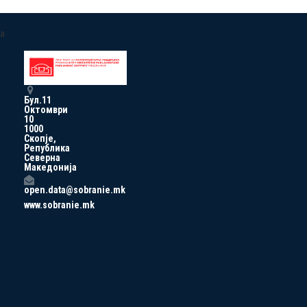
a
Бул.11
Октомври
10
1000
Скопје,
Република
Северна
Македонија
open.data@sobranie.mk
www.sobranie.mk