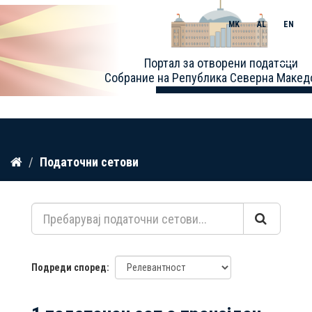
MK
AL
EN
Toggle
Портал за отворени податоци
naviga
Собрание на Република Северна Макед
Прескокнете
Податочни сетови
до
содржина
Подреди според