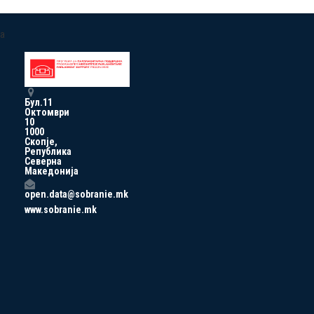
a
Бул.11
Октомври
10
1000
Скопје,
Република
Северна
Македонија
open.data@sobranie.mk
www.sobranie.mk