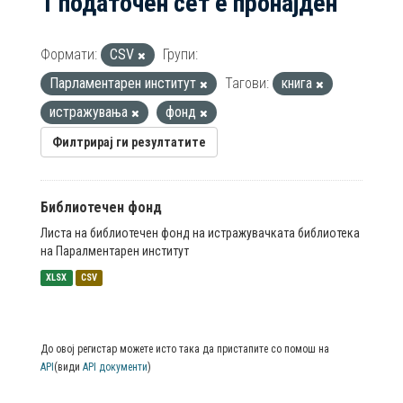
1 податочен сет е пронајден
Формати:
CSV
Групи:
Парламентарен институт
Тагови:
книга
истражувања
фонд
Филтрирај ги резултатите
Библиотечен фонд
Листа на библиотечен фонд на истражувачката библиотека
на Паралментарен институт
XLSX
CSV
До овој регистар можете исто така да пристапите со помош на
API
(види
API документи
)