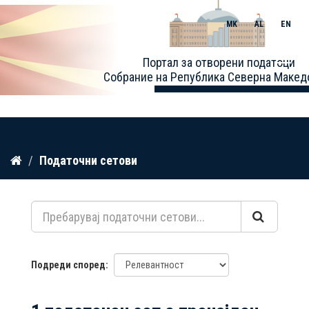
MK
AL
EN
Toggle
Портал за отворени податоци
naviga
Собрание на Република Северна Макед
Прескокнете
Податочни сетови
до
содржина
Подреди според