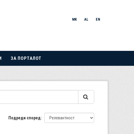
MK
AL
EN
И
ЗА ПОРТАЛОТ
Подреди според