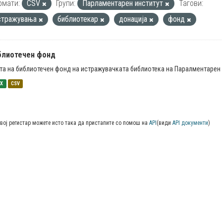
рмати:
CSV
Групи:
Парламентарен институт
Тагови:
стражувања
библиотекар
донација
фонд
блиотечен фонд
та на библиотечен фонд на истражувачката библиотека на Паралментарен 
SX
CSV
вој регистар можете исто така да пристапите со помош на
API
(види
API документи
)