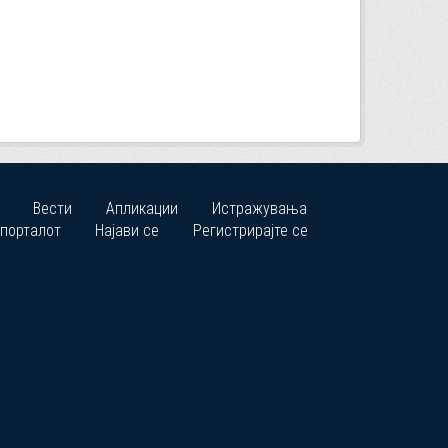
Вести
Апликации
Истражувања
 порталот
Најави се
Регистрирајте се