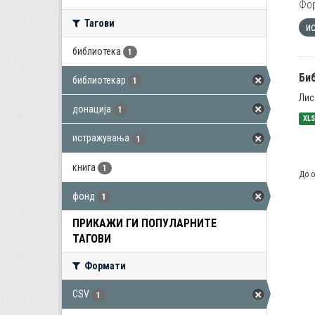
Фо
Тагови
и
библиотека
1
Би
библиотекар
1
Лис
донација
1
XL
истражувања
1
книга
1
До о
фонд
1
ПРИКАЖИ ГИ ПОПУЛАРНИТЕ
ТАГОВИ
Формати
CSV
1