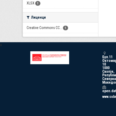
XLSX
1
Лиценци
Creative Commons CC...
1
a
Бул.11
Октомв
10
1000
Скопје,
Републи
Северна
Македо
open.da
www.sob