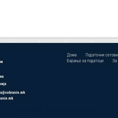
Дома
Податочни сетови
Барање за податоци
За
ри
ка
нија
ta@sobranie.mk
ranie.mk
Copyrights © 2021 All Rights Reserved by Asseco SEE.