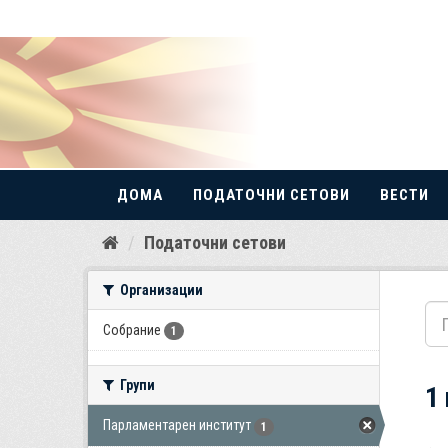
ДОМА
ПОДАТОЧНИ СЕТОВИ
ВЕСТИ
Прескокнете
Податочни сетови
до
содржина
Организации
Собрание
1
Групи
1
Парламентарен институт
1