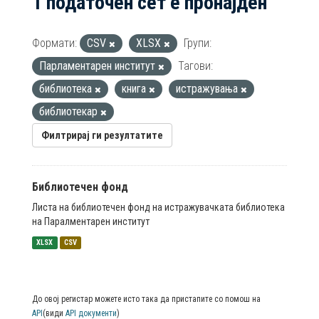
1 податочен сет е пронајден
Формати:
CSV
XLSX
Групи:
Парламентарен институт
Тагови:
библиотека
книга
истражувања
библиотекар
Филтрирај ги резултатите
Библиотечен фонд
Листа на библиотечен фонд на истражувачката библиотека
на Паралментарен институт
XLSX
CSV
До овој регистар можете исто така да пристапите со помош на
API
(види
API документи
)