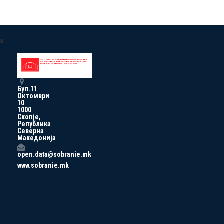
a
Бул.11
Октомври
10
1000
Скопје,
Република
Северна
Македонија
open.data@sobranie.mk
www.sobranie.mk