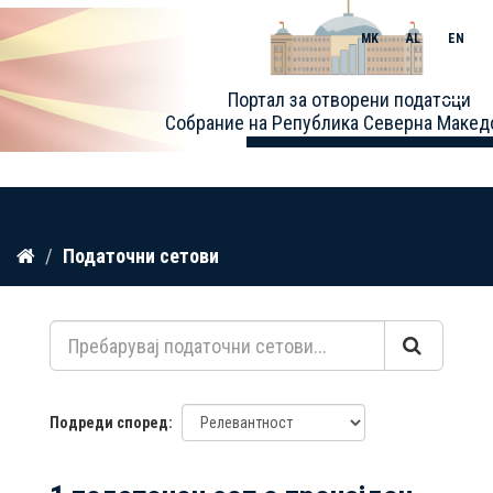
MK
AL
EN
Toggle
Портал за отворени податоци
naviga
Собрание на Република Северна Макед
Прескокнете
Податочни сетови
до
содржина
Подреди според