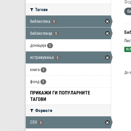
Фо
Тагови
б
библиотека
1
Би
библиотекар
1
Лис
донација
1
XL
истражувања
1
книга
1
До о
фонд
1
ПРИКАЖИ ГИ ПОПУЛАРНИТЕ
ТАГОВИ
Формати
CSV
1