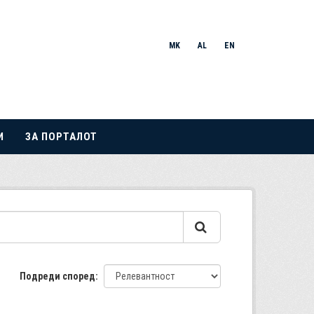
MK
AL
EN
И
ЗА ПОРТАЛОТ
Подреди според