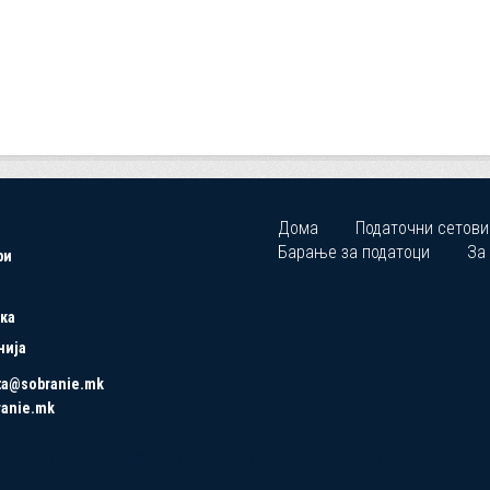
Дома
Податочни сетови
Барање за податоци
За
ри
ка
нија
ta@sobranie.mk
ranie.mk
Copyrights © 2021 All Rights Reserved by Asseco SEE.