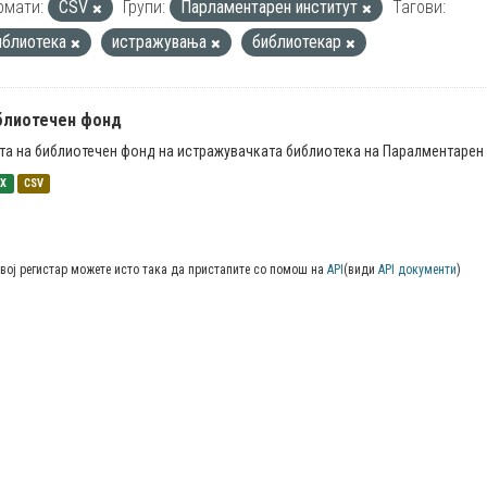
рмати:
CSV
Групи:
Парламентарен институт
Тагови:
иблиотека
истражувања
библиотекар
блиотечен фонд
та на библиотечен фонд на истражувачката библиотека на Паралментарен 
SX
CSV
вој регистар можете исто така да пристапите со помош на
API
(види
API документи
)