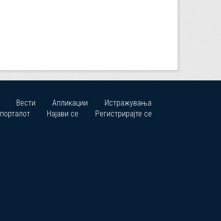
Вести
Апликации
Истражувања
 порталот
Најави се
Регистрирајте се