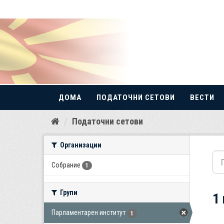
ДОМА
ПОДАТОЧНИ СЕТОВИ
ВЕСТИ
Прескокнете
Податочни сетови
до
содржина
Организации
Собрание
1
Групи
1
Парламентарен институт
1