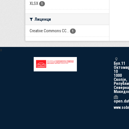
XLSX
1
Лиценци
Creative Commons CC...
1
a
Бул.11
Октомв
10
1000
Скопје,
Републи
Северна
Македо
open.da
www.sob