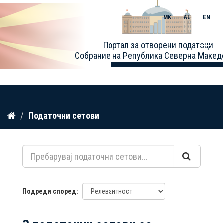
MK
AL
EN
Toggle
Портал за отворени податоци
naviga
Собрание на Република Северна Макед
Прескокнете
Податочни сетови
до
содржина
Подреди според