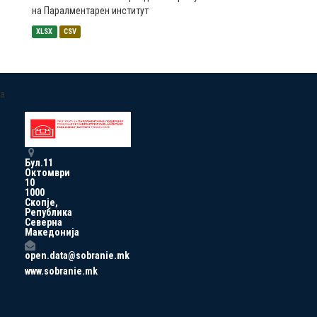
на Паралментарен институт
XLSX
CSV
a
Бул.11
Октомври
10
1000
Скопје,
Република
Северна
Македонија
open.data@sobranie.mk
www.sobranie.mk