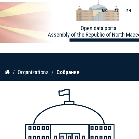
MK
AL
EN
Toggle
Open data portal
naviga
Assembly of the Republic of North Mace
Skip
Organizations
Собрание
to
content