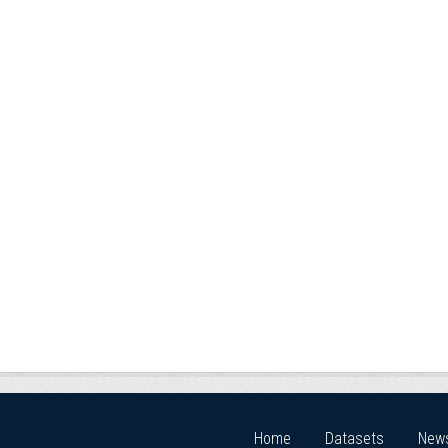
Home
Datasets
New