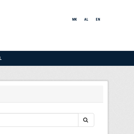
MK
AL
EN
L