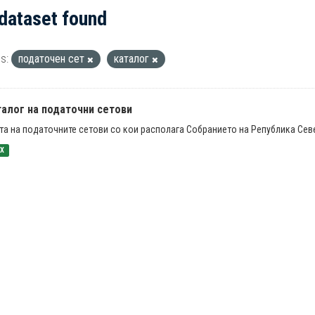
 dataset found
s:
податочен сет
каталог
талог на податочни сетови
та на податочните сетови со кои располага Собранието на Република Се
SX