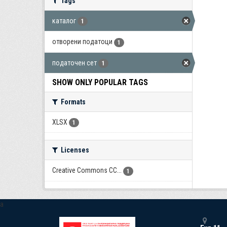
Tags
каталог
1
отворени податоци
1
податочен сет
1
SHOW ONLY POPULAR TAGS
Formats
XLSX
1
Licenses
Creative Commons CC...
1
a