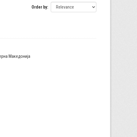
Order by
верна Македонија