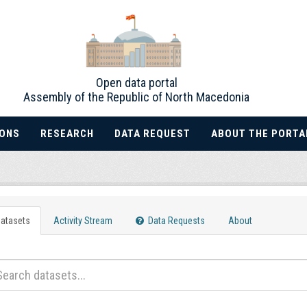
Open data portal
Assembly of the Republic of North Macedonia
IONS
RESEARCH
DATA REQUEST
ABOUT THE PORTA
atasets
Activity Stream
Data Requests
About