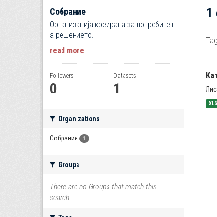
1
Собрание
Организација креирана за потребите н
а решението.
Tag
read more
Ка
Followers
Datasets
0
1
Лис
XL
Organizations
Собрание
1
Groups
There are no Groups that match this
search