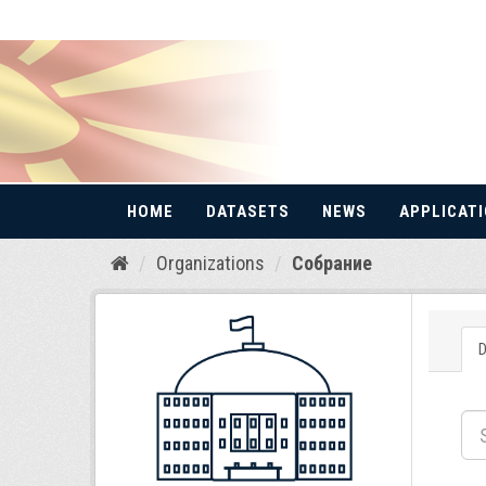
HOME
DATASETS
NEWS
APPLICAT
Skip
Organizations
Собрание
to
content
D