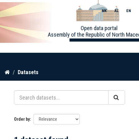
MK
AL
EN
Toggle
Open data portal
naviga
Assembly of the Republic of North Mace
Skip
Datasets
to
content
Order by