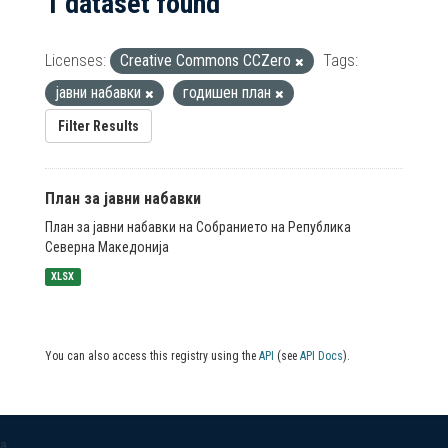
1 dataset found
Licenses:
Creative Commons CCZero
Tags:
јавни набавки
годишен план
Filter Results
План за јавни набавки
План за јавни набавки на Собранието на Република
Северна Македонија
XLSX
You can also access this registry using the
API
(see
API Docs
).
a