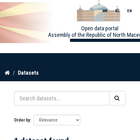
MK
AL
EN
Toggle
Open data portal
naviga
Assembly of the Republic of North Mace
Skip
Datasets
to
content
Order by