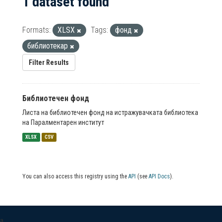
1 dataset found
Formats:
XLSX
Tags:
фонд
библиотекар
Filter Results
Библиотечен фонд
Листа на библиотечен фонд на истражувачката библиотека
на Паралментарен институт
XLSX
CSV
You can also access this registry using the
API
(see
API Docs
).
a