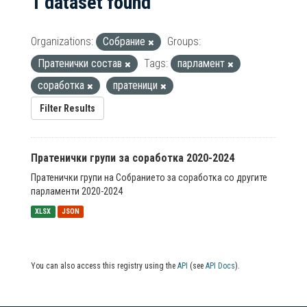
1 dataset found
Organizations:
Собрание
Groups:
Пратенички состав
Tags:
парламент
соработка
пратеници
Filter Results
Пратенички групи за соработка 2020-2024
Пратенички групи на Собранието за соработка со другите
парламенти 2020-2024
XLSX
JSON
You can also access this registry using the
API
(see
API Docs
).