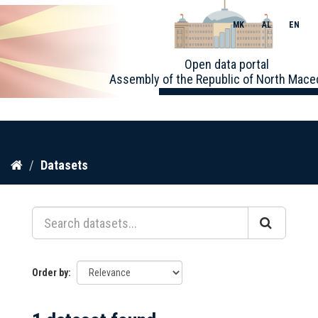
MK
AL
EN
Toggle
Open data portal
naviga
Assembly of the Republic of North Mace
Skip
Datasets
to
content
Order by