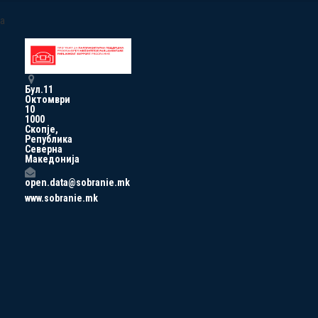
a
Бул.11
Октомври
10
1000
Скопје,
Република
Северна
Македонија
open.data@sobranie.mk
www.sobranie.mk