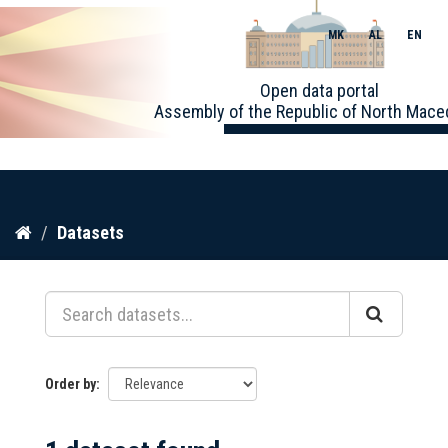
MK
AL
EN
Toggle
Open data portal
naviga
Assembly of the Republic of North Mace
Skip
Datasets
to
content
Order by