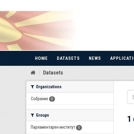
HOME
DATASETS
NEWS
APPLICAT
Skip
Datasets
to
content
Organizations
Собрание
1
Groups
1
Парламентарен институт
1