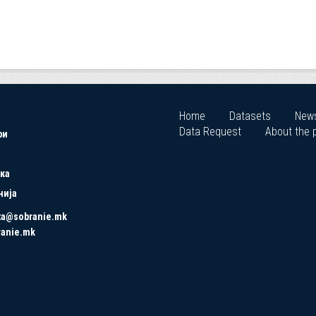
Home
Datasets
New
Data Request
About the p
ри
ка
нија
ta@sobranie.mk
ranie.mk
Copyrights © 2021 All Rights Reserved by Asseco SEE.