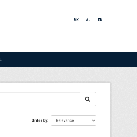
MK
AL
EN
L
Order by