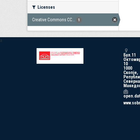
Licenses
Creative Commons CC...
1
a
Бул.11
Октомв
10
1000
Скопје,
Републи
Северна
Македо
open.da
www.sob