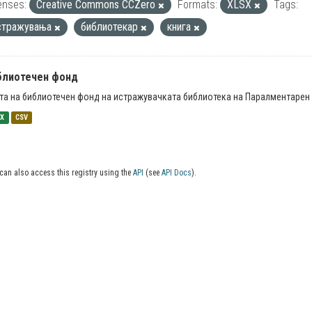
enses:
Creative Commons CCZero
Formats:
XLSX
Tags:
стражувања
библиотекар
книга
блиотечен фонд
та на библиотечен фонд на истражувачката библиотека на Паралментарен 
SX
CSV
can also access this registry using the
API
(see
API Docs
).