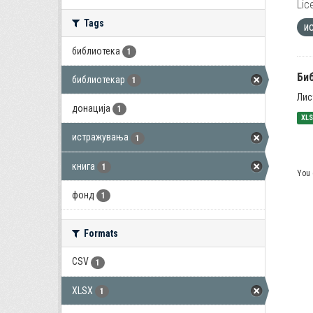
Lic
Tags
и
библиотека
1
Би
библиотекар
1
Лис
донација
1
XL
истражувања
1
книга
1
You 
фонд
1
Formats
CSV
1
XLSX
1