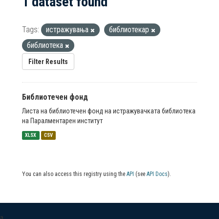
1 dataset found
Tags:
истражувања
библиотекар
библиотека
Filter Results
Библиотечен фонд
Листа на библиотечен фонд на истражувачката библиотека
на Паралментарен институт
XLSX
CSV
You can also access this registry using the
API
(see
API Docs
).
a