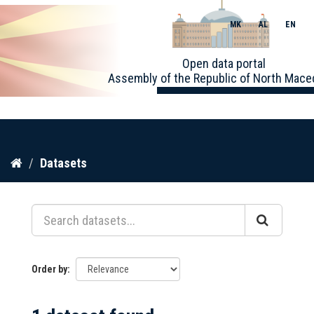
MK
AL
EN
Toggle
Open data portal
naviga
Assembly of the Republic of North Mace
Skip
Datasets
to
content
Order by