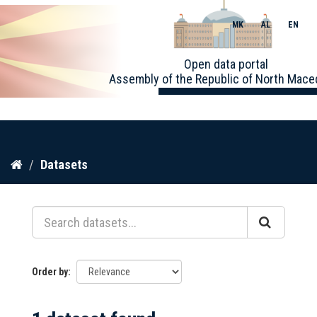
MK
AL
EN
Toggle
Open data portal
naviga
Assembly of the Republic of North Mace
Skip
Datasets
to
content
Order by