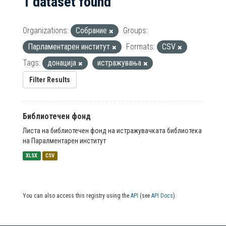
1 dataset found
Organizations:
Собрание
Groups:
Парламентарен институт
Formats:
CSV
Tags:
донација
истражувања
Filter Results
Библиотечен фонд
Листа на библиотечен фонд на истражувачката библиотека
на Паралментарен институт
XLSX
CSV
You can also access this registry using the
API
(see
API Docs
).