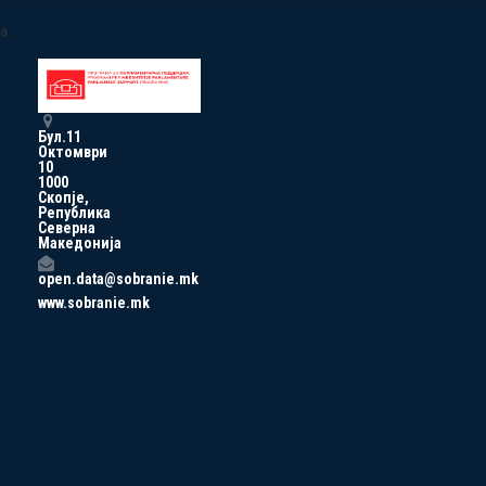
a
Бул.11
Октомври
10
1000
Скопје,
Република
Северна
Македонија
open.data@sobranie.mk
www.sobranie.mk