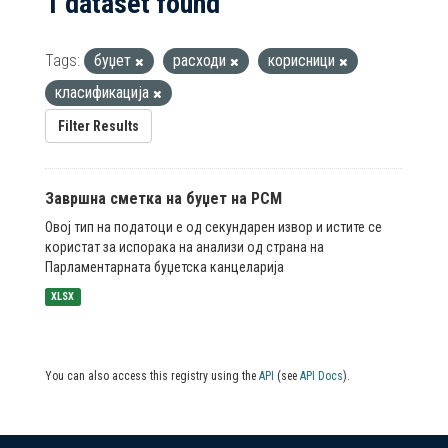
1 dataset found
Tags:
буџет
расходи
корисници
класификација
Filter Results
Завршна сметка на буџет на РСМ
Овој тип на податоци е од секундарен извор и истите се
користат за испорака на анализи од страна на
Парламентарната буџетска канцеларија
XLSX
You can also access this registry using the
API
(see
API Docs
).