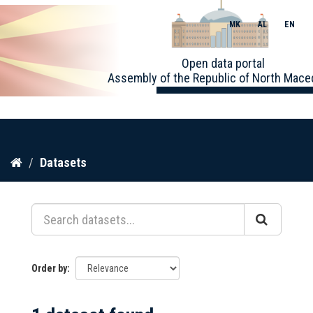
MK
AL
EN
Toggle
Open data portal
naviga
Assembly of the Republic of North Mace
Skip
Datasets
to
content
Order by