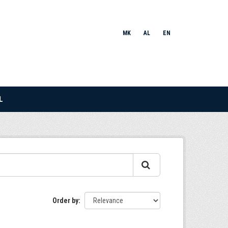
MK
AL
EN
L
Order by