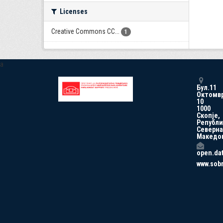
Licenses
Creative Commons CC...
1
a
Бул.11
Октомв
10
1000
Скопје,
Републи
Северна
Македо
open.da
www.sob