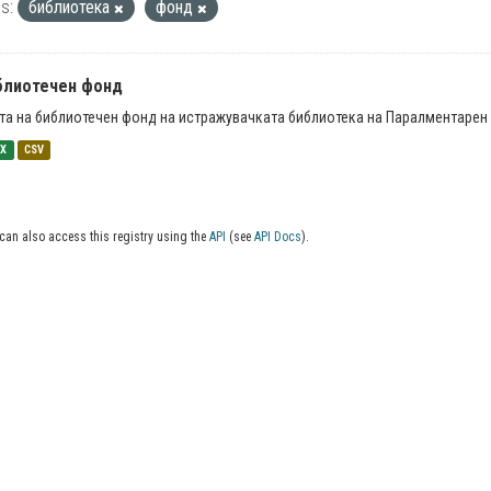
s:
библиотека
фонд
блиотечен фонд
та на библиотечен фонд на истражувачката библиотека на Паралментарен 
SX
CSV
can also access this registry using the
API
(see
API Docs
).