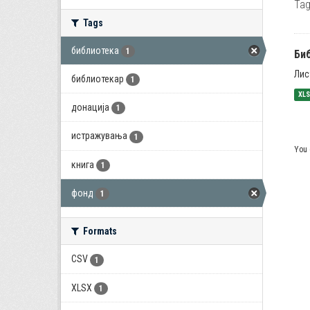
Tag
Tags
библиотека
1
Би
Лис
библиотекар
1
XL
донација
1
истражувања
1
You 
книга
1
фонд
1
Formats
CSV
1
XLSX
1