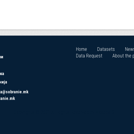
Home
Datasets
New
Data Request
About the p
ри
ка
нија
ta@sobranie.mk
ranie.mk
Copyrights © 2021 All Rights Reserved by Asseco SEE.