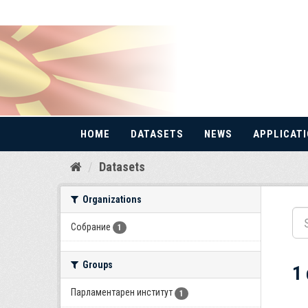
HOME
DATASETS
NEWS
APPLICAT
Skip
Datasets
to
content
Organizations
Собрание
1
Groups
1
Парламентарен институт
1